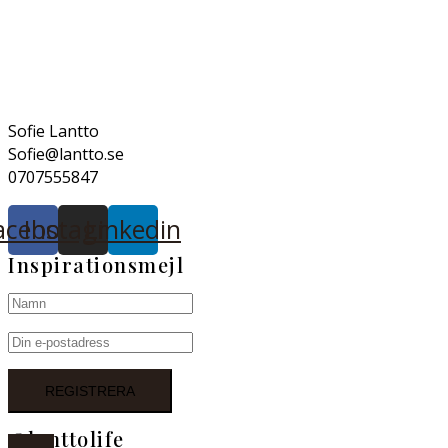
Sofie Lantto
Sofie@lantto.se
0707555847
acebook
Instagram
Linkedin
Inspirationsmejl
@lanttolife