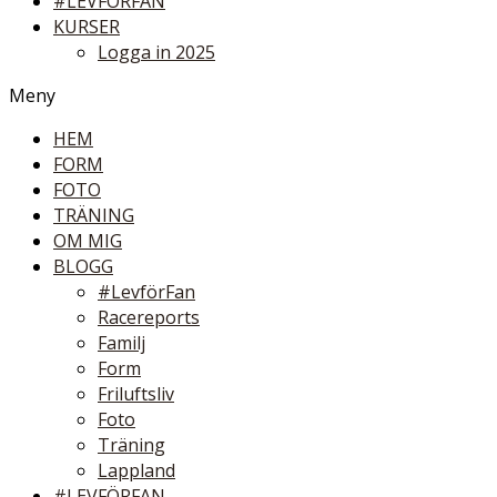
#LEVFÖRFAN
KURSER
Logga in 2025
Meny
HEM
FORM
FOTO
TRÄNING
OM MIG
BLOGG
#LevförFan
Racereports
Familj
Form
Friluftsliv
Foto
Träning
Lappland
#LEVFÖRFAN