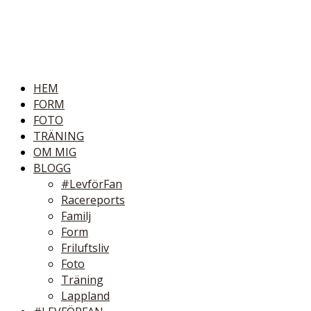
HEM
FORM
FOTO
TRÄNING
OM MIG
BLOGG
#LevförFan
Racereports
Familj
Form
Friluftsliv
Foto
Träning
Lappland