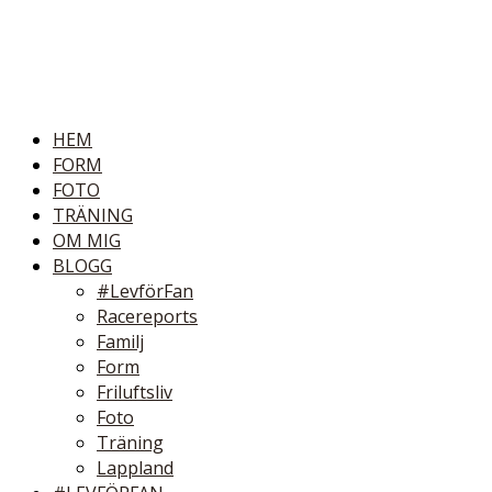
HEM
FORM
FOTO
TRÄNING
OM MIG
BLOGG
#LevförFan
Racereports
Familj
Form
Friluftsliv
Foto
Träning
Lappland