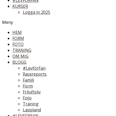
#LEVFÖRFAN
KURSER
Logga in 2025
Meny
HEM
FORM
FOTO
TRÄNING
OM MIG
BLOGG
#LevförFan
Racereports
Familj
Form
Friluftsliv
Foto
Träning
Lappland
#LEVFÖRFAN