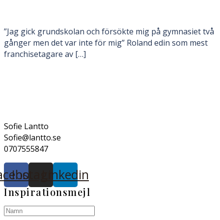
”Jag gick grundskolan och försökte mig på gymnasiet två
gånger men det var inte för mig” Roland edin som mest
franchisetagare av […]
Sofie Lantto
Sofie@lantto.se
0707555847
acebook
Instagram
Linkedin
Inspirationsmejl