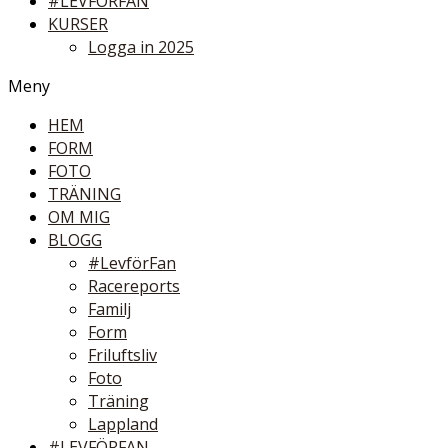
#LEVFÖRFAN
KURSER
Logga in 2025
Meny
HEM
FORM
FOTO
TRÄNING
OM MIG
BLOGG
#LevförFan
Racereports
Familj
Form
Friluftsliv
Foto
Träning
Lappland
#LEVFÖRFAN