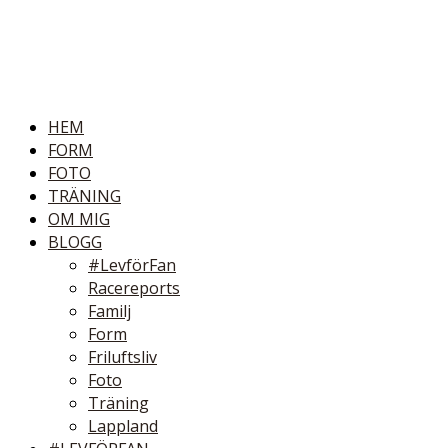
HEM
FORM
FOTO
TRÄNING
OM MIG
BLOGG
#LevförFan
Racereports
Familj
Form
Friluftsliv
Foto
Träning
Lappland