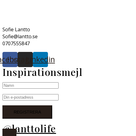
Sofie Lantto
Sofie@lantto.se
0707555847
acebook
Instagram
Linkedin
Inspirationsmejl
@lanttolife