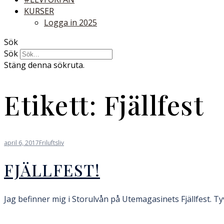
KURSER
Logga in 2025
Sök
Sök
Stäng denna sökruta.
Etikett:
Fjällfest
april 6, 2017
Friluftsliv
FJÄLLFEST!
Jag befinner mig i Storulvån på Utemagasinets Fjällfest. Tyv