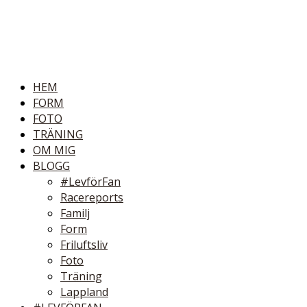
HEM
FORM
FOTO
TRÄNING
OM MIG
BLOGG
#LevförFan
Racereports
Familj
Form
Friluftsliv
Foto
Träning
Lappland