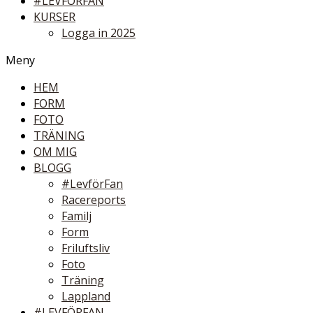
#LEVFÖRFAN
KURSER
Logga in 2025
Meny
HEM
FORM
FOTO
TRÄNING
OM MIG
BLOGG
#LevförFan
Racereports
Familj
Form
Friluftsliv
Foto
Träning
Lappland
#LEVFÖRFAN