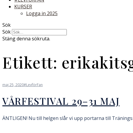
KURSER
Logga in 2025
Sök
Sök
Stäng denna sökruta.
Etikett:
erikakits
maj 25, 2020
#LevförFan
VÅRFESTIVAL 29–31 MAJ
ÄNTLIGEN! Nu till helgen slår vi upp portarna till Träningsr