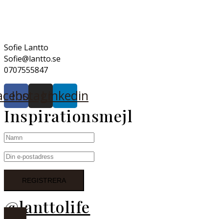
Sofie Lantto
Sofie@lantto.se
0707555847
acebook
Instagram
Linkedin
Inspirationsmejl
@lanttolife