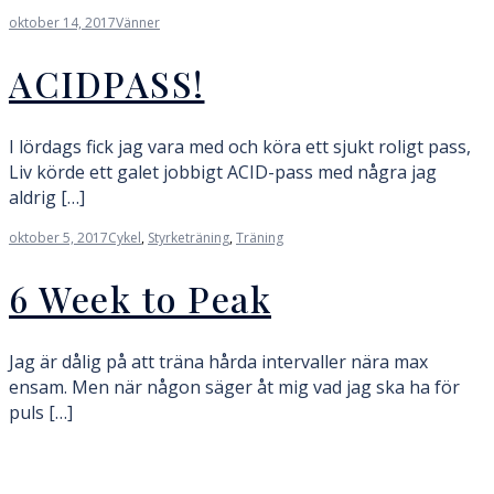
oktober 14, 2017
Vänner
ACIDPASS!
I lördags fick jag vara med och köra ett sjukt roligt pass,
Liv körde ett galet jobbigt ACID-pass med några jag
aldrig […]
oktober 5, 2017
Cykel
,
Styrketräning
,
Träning
6 Week to Peak
Jag är dålig på att träna hårda intervaller nära max
ensam. Men när någon säger åt mig vad jag ska ha för
puls […]