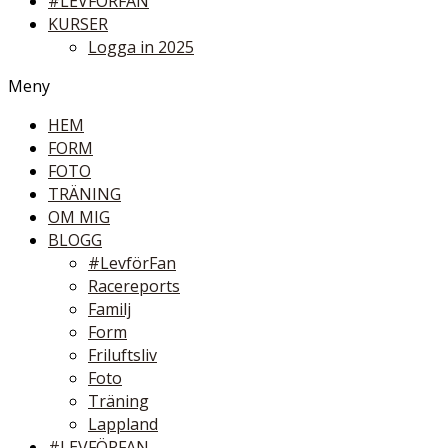
#LEVFÖRFAN
KURSER
Logga in 2025
Meny
HEM
FORM
FOTO
TRÄNING
OM MIG
BLOGG
#LevförFan
Racereports
Familj
Form
Friluftsliv
Foto
Träning
Lappland
#LEVFÖRFAN