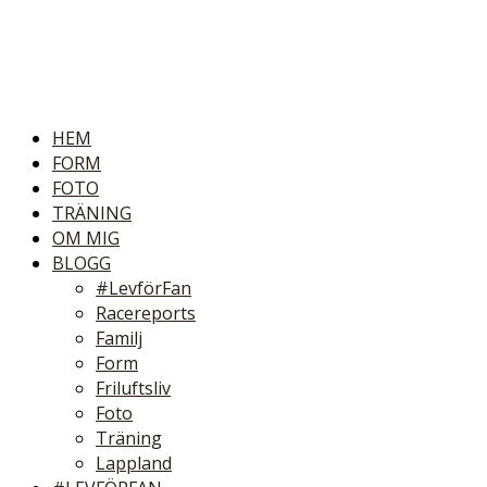
HEM
FORM
FOTO
TRÄNING
OM MIG
BLOGG
#LevförFan
Racereports
Familj
Form
Friluftsliv
Foto
Träning
Lappland