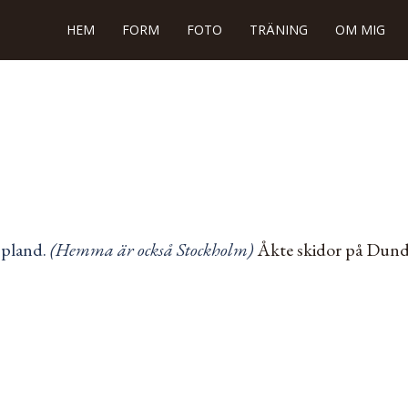
HEM
FORM
FOTO
TRÄNING
OM MIG
ppland.
(Hemma är också Stockholm)
Åkte skidor på Dundre