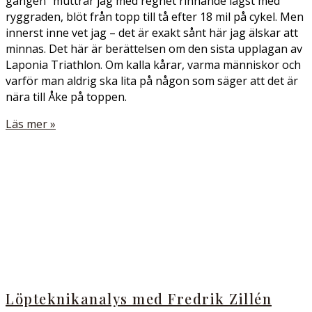
gången” muttrar jag med regnet rinnande lägst med
ryggraden, blöt från topp till tå efter 18 mil på cykel. Men
innerst inne vet jag – det är exakt sånt här jag älskar att
minnas. Det här är berättelsen om den sista upplagan av
Laponia Triathlon. Om kalla kårar, varma människor och
varför man aldrig ska lita på någon som säger att det är
nära till Åke på toppen.
Läs mer »
Löpteknikanalys med Fredrik Zillén