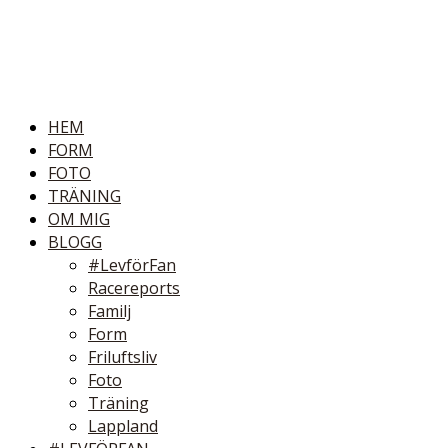
HEM
FORM
FOTO
TRÄNING
OM MIG
BLOGG
#LevförFan
Racereports
Familj
Form
Friluftsliv
Foto
Träning
Lappland