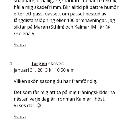
snabbare, uthålligare, starkare, få bättre teknik,
hålla mig skadefri mm. Blir alltid på bättre humör
efter ett pass, oavsett om passet bestod av
långdistanslöpning eller 100 armhävningar. Jag
siktar på Maran (Sthlm) och Kalmar IM i år 🙂
/Helena V
Svara
Jörgen
skriver:
januari 31, 2013 kl. 10:50 e m
Vilken skön säsong du har framför dig.
Det som får mig att ta på mig träningskläderna
nästan varje dag är Ironman Kalmar i höst.
Vi ses där. 😉
Svara