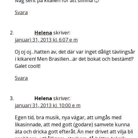
iväg sent på kvällen för att simma 🙂
Svara
Helena
skriver:
januari 31, 2013 kl. 6:07 e m
Oj oj oj…hatten av, det där var inget dåligt tävlingsår
i kikaren! Men Brasilien…är det bokat och bestämt!?
Galet coolt!
Svara
Helena
skriver:
januari 31, 2013 kl. 10:00 e m
Egen tid, bra musik, nya vägar, att umgås med
likasinnade, att med gott (godare) samvete kunna
äta och dricka gott efteråt. Än mer drivet att vilja bli