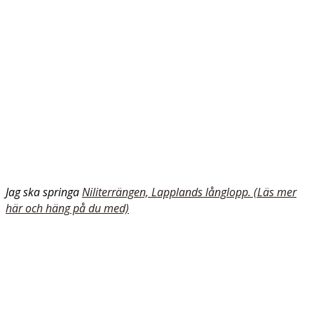
Jag ska springa
Niliterrängen, Lapplands långlopp. (Läs mer
här och häng på du med)