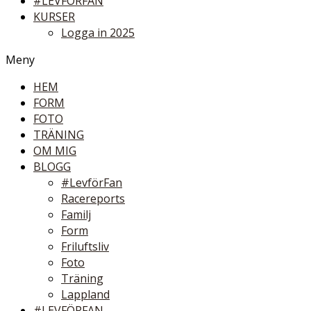
#LEVFÖRFAN
KURSER
Logga in 2025
Meny
HEM
FORM
FOTO
TRÄNING
OM MIG
BLOGG
#LevförFan
Racereports
Familj
Form
Friluftsliv
Foto
Träning
Lappland
#LEVFÖRFAN