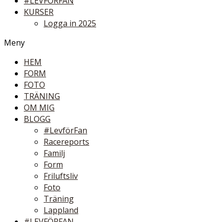
#LEVFÖRFAN
KURSER
Logga in 2025
Meny
HEM
FORM
FOTO
TRÄNING
OM MIG
BLOGG
#LevförFan
Racereports
Familj
Form
Friluftsliv
Foto
Träning
Lappland
#LEVFÖRFAN