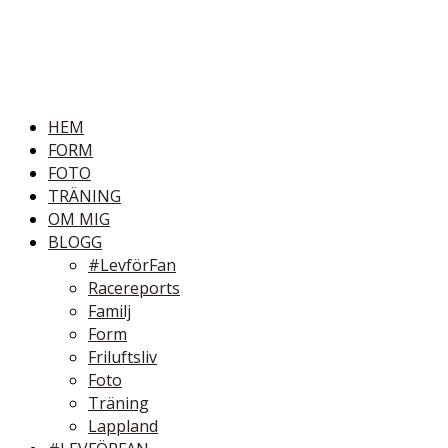
HEM
FORM
FOTO
TRÄNING
OM MIG
BLOGG
#LevförFan
Racereports
Familj
Form
Friluftsliv
Foto
Träning
Lappland