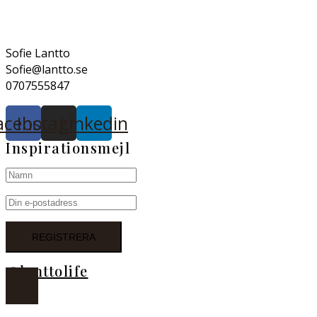
Sofie Lantto
Sofie@lantto.se
0707555847
acebook
Instagram
Linkedin
Inspirationsmejl
@lanttolife