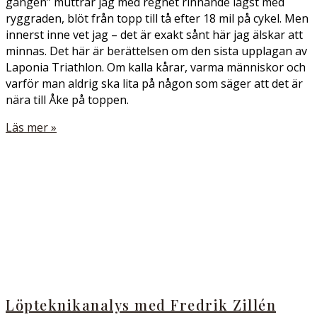
gången” muttrar jag med regnet rinnande lägst med
ryggraden, blöt från topp till tå efter 18 mil på cykel. Men
innerst inne vet jag – det är exakt sånt här jag älskar att
minnas. Det här är berättelsen om den sista upplagan av
Laponia Triathlon. Om kalla kårar, varma människor och
varför man aldrig ska lita på någon som säger att det är
nära till Åke på toppen.
Läs mer »
Löpteknikanalys med Fredrik Zillén