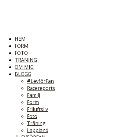
HEM
FORM
FOTO
TRÄNING
OM MIG
BLOGG
#LevförFan
Racereports
Familj
Form
Friluftsliv
Foto
Träning
Lappland