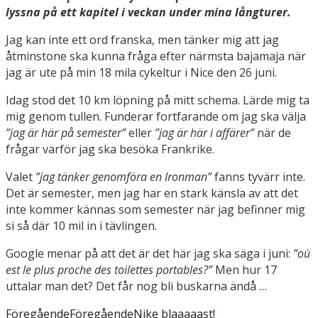
lyssna på ett kapitel i veckan under mina långturer.
Jag kan inte ett ord franska, men tänker mig att jag
åtminston
e ska kunna fråga efter närmsta bajamaja när
jag är ute på min 18 mila cykeltur i Nice den 26 juni.
Idag stod det 10 km löpning på mitt schema. Lärde mig ta
mig genom tullen.
Funderar fortfarande om jag ska välja
”jag är här på semester”
eller
”jag är här i affärer”
när de
frågar varför jag ska besöka Frankrike
.
Valet
”jag tänker genomföra en Ironman”
fanns tyvärr inte.
Det är semester, men jag har en stark känsla av att det
inte kommer kännas som semester när jag befinner mig
si så där 10 mil in i tävlingen.
Google menar på att det är det här jag ska säga i juni:
”où
est le plus proche des toilettes portables?”
Men hur 17
uttalar man det? Det får nog bli buskarna ändå …
Föregående
Föregående
Nike blaaaaast!