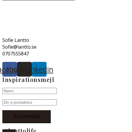
Sofie Lantto
Sofie@lantto.se
0707555847
acebook
Instagram
Linkedin
Inspirationsmejl
@lanttolife