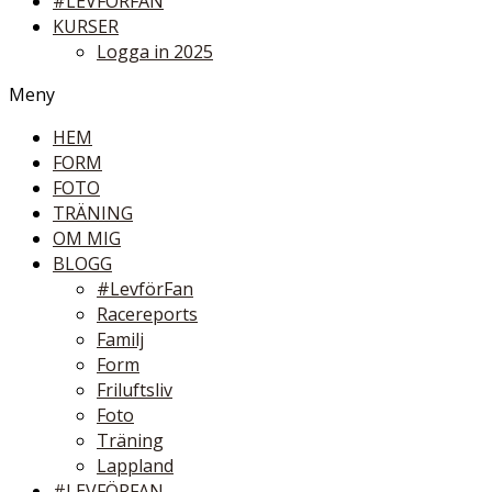
#LEVFÖRFAN
KURSER
Logga in 2025
Meny
HEM
FORM
FOTO
TRÄNING
OM MIG
BLOGG
#LevförFan
Racereports
Familj
Form
Friluftsliv
Foto
Träning
Lappland
#LEVFÖRFAN